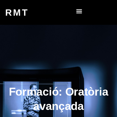
RMT
Formació: Oratòria
avançada