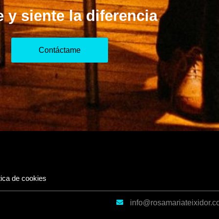
 y siente la diferencia
Contáctame
tica de cookies
info@rosamariateixidor.